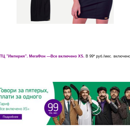
ТЦ
"Империя".
МегаФон —Все включено XS.
В 99* руб./мес. включено