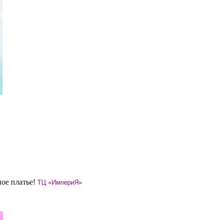
ное платье!
ТЦ «ИмпериЯ»