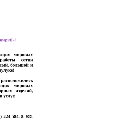
мпериЯ»!
дущих мировых
работы, сотни
вный, большой и
зулуке!
расположились
дущих мировых
ирных изделий,
 услуг.
!
) 224-584
;
8- 922-