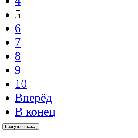
4
5
6
7
8
9
10
Вперёд
В конец