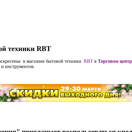
вой техники RBT
воскресенье в магазине бытовой техники
RBT
в
Торговом цент
и и инструментов.
ерия" приглашает воспользоваться кре