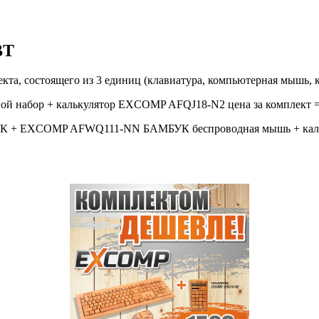
BT
а, состоящего из 3 единиц (клавиатура, компьютерная мышь, к
набор + калькулятор EXCOMP AFQJ18-N2 цена за комплект = 
 + EXCOMP AFWQ111-NN БАМБУК беспроводная мышь + кальку